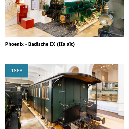
Phoenix - Badische IX (IIa alt)
1868