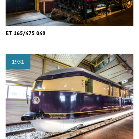
ET 165/475 049
1931