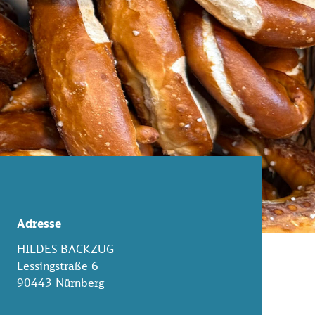
Adresse
HILDES BACKZUG
Lessingstraße 6
90443 Nürnberg