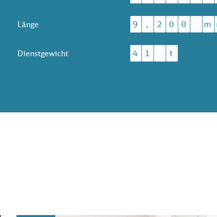
9
,
2
0
0
m
Länge
4
1
t
Dienstgewicht