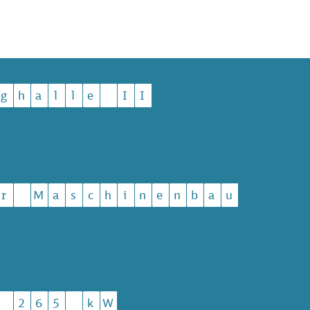
g
h
a
l
l
e
I
I
r
M
a
s
c
h
i
n
e
n
b
a
u
2
6
5
k
W