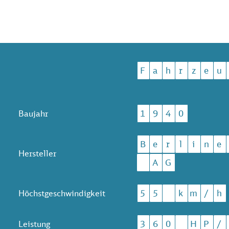
F
a
h
r
z
e
u
1
9
4
0
Baujahr
B
e
r
l
i
n
e
Hersteller
A
G
5
5
k
m
/
h
Höchstgeschwindigkeit
3
6
0
H
P
/
Leistung