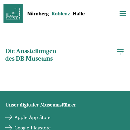
Nürnberg
Koblenz
Halle
Das DB Museum in Koblenz ist heute bis 16 Uhr geöffnet.
Die Ausstellungen
des DB Museums
Unser digitaler Museumsführer
Apple App Store
Google Playstore