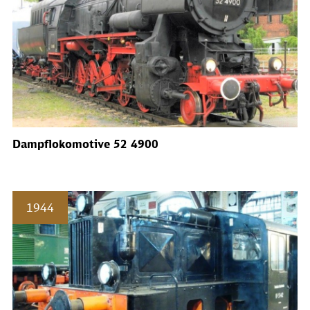
Dampflokomotive 52 4900
1944