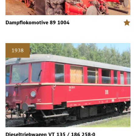
Dampflokomotive 89 1004
1938
Dieseltriebwagen VT 135 / 186 258-0