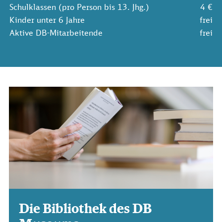
Schulklassen (pro Person bis 13. Jhg.)
4 €
Kinder unter 6 Jahre
frei
Aktive DB-Mitarbeitende
frei
Die Bibliothek des DB