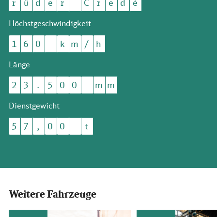
r
ü
d
e
r
C
r
e
d
é
Höchstgeschwindigkeit
1
6
0
k
m
/
h
Länge
2
3
.
5
0
0
m
m
Dienstgewicht
5
7
,
0
0
t
Weitere Fahrzeuge