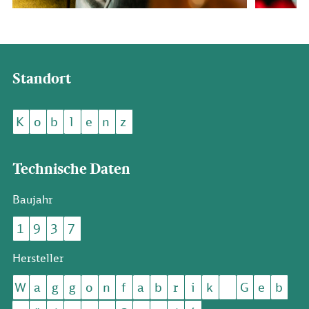
Standort
K
o
b
l
e
n
z
Technische Daten
Baujahr
1
9
3
7
Hersteller
W
a
g
g
o
n
f
a
b
r
i
k
G
e
b