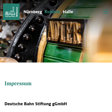
Nürnberg
Koblenz
Halle
Das DB Museum in Koblenz ist heute geschlossen.
Impressum
Deutsche Bahn Stiftung gGmbH