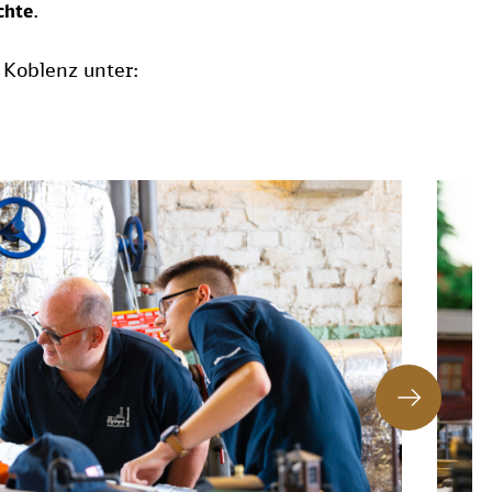
.
chte
 Koblenz unter: