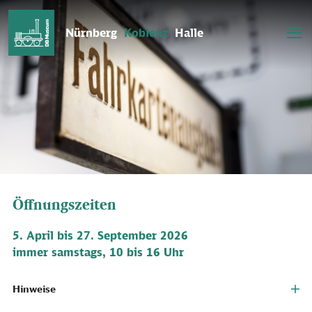
Nürnberg
Koblenz
Halle
Das DB Museum in Koblenz ist heute geschlossen.
Öffnungszeiten
5. April bis 27. September 2026
immer samstags, 10 bis 16 Uhr
Hinweise