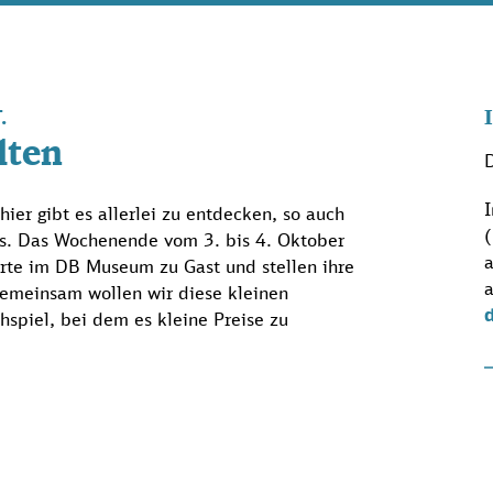
.
lten
D
I
ier gibt es allerlei zu entdecken, so auch
(
. Das Wochenende vom 3. bis 4. Oktober
a
erte im DB Museum zu Gast und stellen ihre
a
Gemeinsam wollen wir diese kleinen
spiel, bei dem es kleine Preise zu