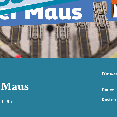
Für we
r Maus
Dauer
Kosten
30 Uhr