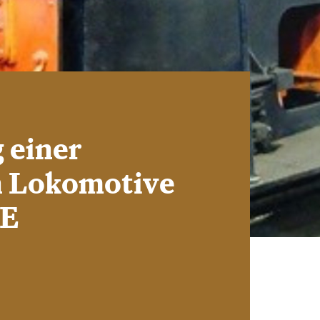
 einer
n Lokomotive
DE