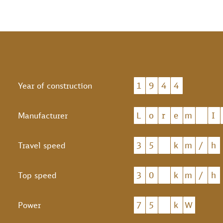
1
9
4
4
Year of construction
L
o
r
e
m
I
Manufacturer
3
5
k
m
/
h
Travel speed
3
0
k
m
/
h
Top speed
7
5
k
W
Power