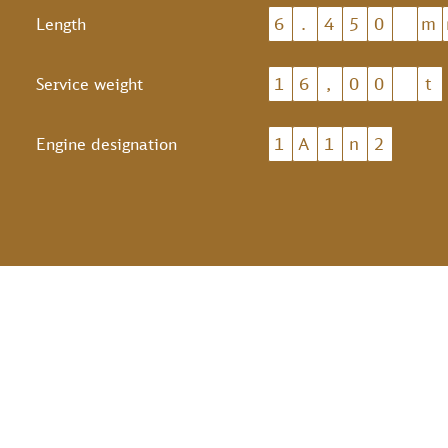
6
.
4
5
0
m
Length
1
6
,
0
0
t
Service weight
1
A
1
n
2
Engine designation