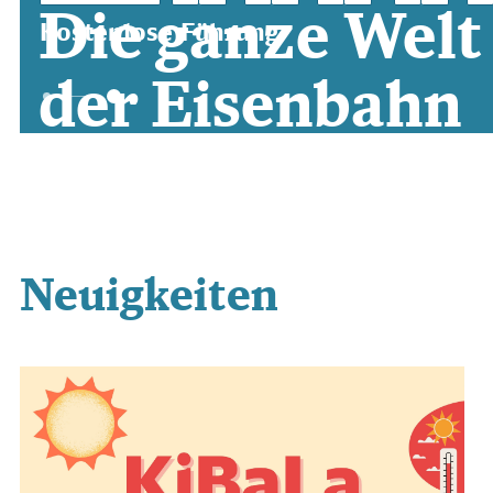
Die ganze Welt
Kostenlose Führung
der Eisenbahn
erleben
Neuigkeiten