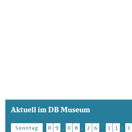
Aktuell im DB Museum
Sonntag
0
9
0
8
2
6
1
1
3
.
.
: