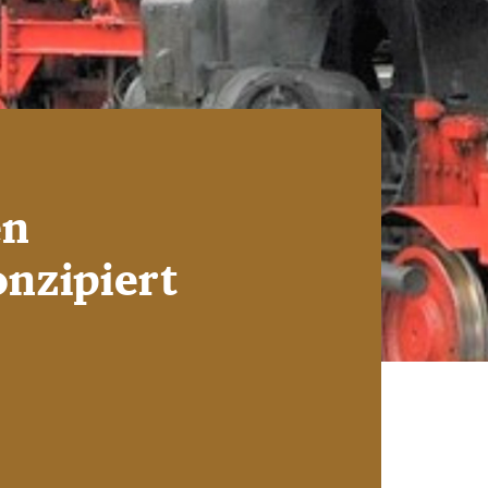
en
nzipiert