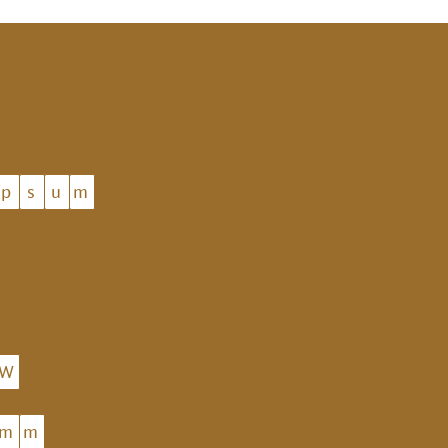
p
s
u
m
W
m
m