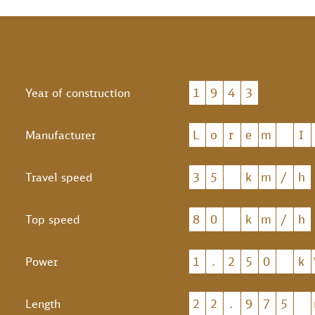
1
9
4
3
Year of construction
L
o
r
e
m
I
Manufacturer
3
5
k
m
/
h
Travel speed
8
0
k
m
/
h
Top speed
1
.
2
5
0
k
Power
2
2
.
9
7
5
Length