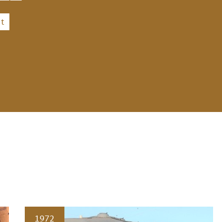
t
1972