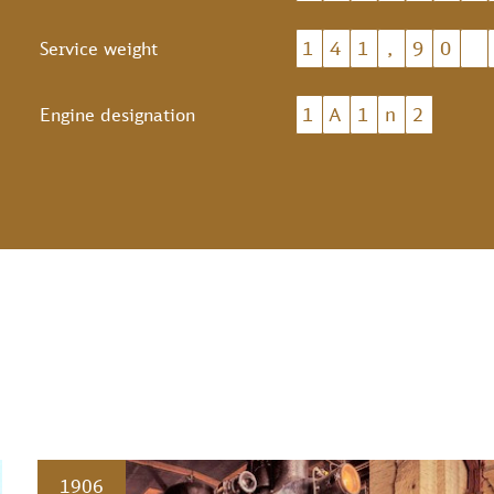
1
4
1
,
9
0
Service weight
1
A
1
n
2
Engine designation
1906