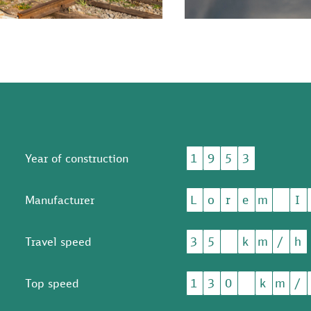
1
9
5
3
Year of construction
L
o
r
e
m
I
Manufacturer
3
5
k
m
/
h
Travel speed
1
3
0
k
m
/
Top speed