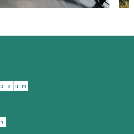
p
s
u
m
h