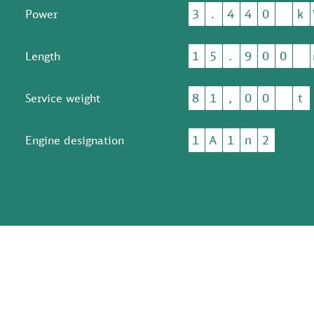
3
.
4
4
0
k
Power
1
5
.
9
0
0
Length
8
1
,
0
0
t
Service weight
1
A
1
n
2
Engine designation