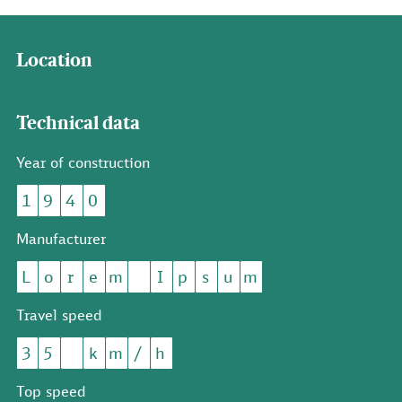
Location
Technical data
Year of construction
1
9
4
0
Manufacturer
L
o
r
e
m
I
p
s
u
m
Travel speed
3
5
k
m
/
h
Top speed