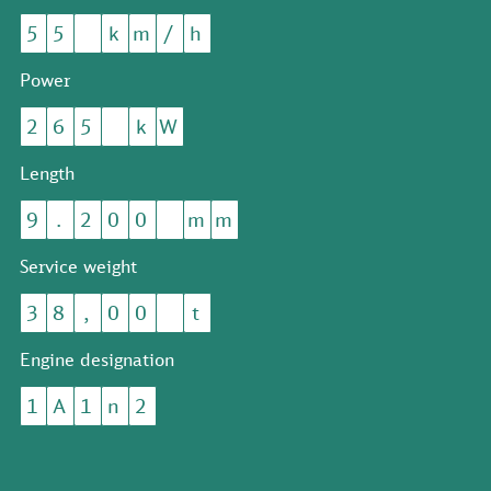
5
5
k
m
/
h
Power
2
6
5
k
W
Length
9
.
2
0
0
m
m
Service weight
3
8
,
0
0
t
Engine designation
1
A
1
n
2