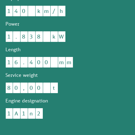
1
4
0
k
m
/
h
Power
1
.
8
3
8
k
W
Length
1
6
.
4
0
0
m
m
Service weight
8
0
,
0
0
t
Engine designation
1
A
1
n
2