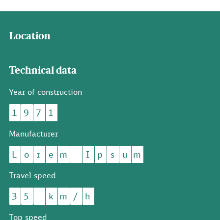
Location
Technical data
Year of construction
1
9
7
1
Manufacturer
L
o
r
e
m
I
p
s
u
m
Travel speed
3
5
k
m
/
h
Top speed