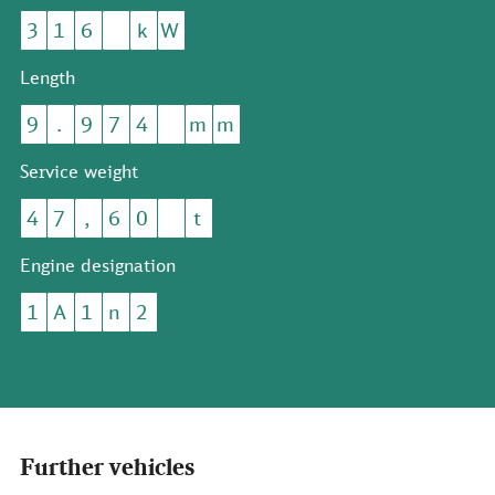
3
1
6
k
W
Length
9
.
9
7
4
m
m
Service weight
4
7
,
6
0
t
Engine designation
1
A
1
n
2
Further vehicles