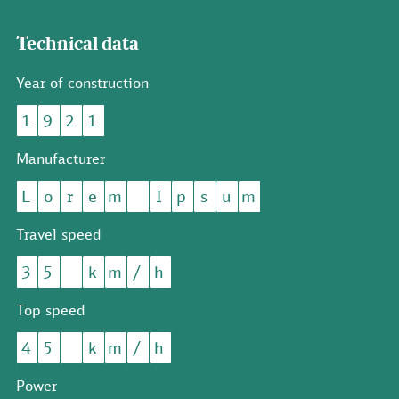
Technical data
Year of construction
1
9
2
1
Manufacturer
L
o
r
e
m
I
p
s
u
m
Travel speed
3
5
k
m
/
h
Top speed
4
5
k
m
/
h
Power