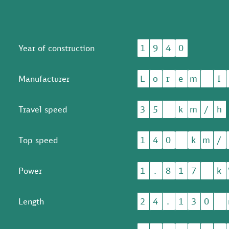
1
9
4
0
Year of construction
L
o
r
e
m
I
Manufacturer
3
5
k
m
/
h
Travel speed
1
4
0
k
m
/
Top speed
1
.
8
1
7
k
Power
2
4
.
1
3
0
Length