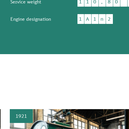
1
1
0
,
8
0
Service weight
1
A
1
n
2
Engine designation
1921