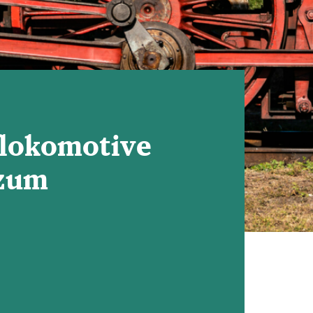
flokomotive
 zum