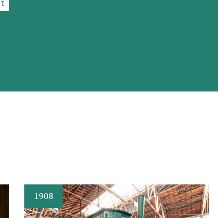
t
1908